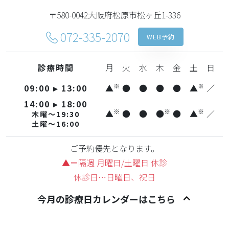
〒580-0042
大阪府松原市松ヶ丘1-336
072-335-2070
WEB予約
診療時間
月
火
水
木
金
土
日
※
※
09:00
▸
13:00
▲
●
●
●
●
▲
／
14:00
▸
18:00
※
※
※
▲
●
●
●
●
▲
／
木曜～19:30
土曜～16:00
ご予約優先となります。
▲＝隔週 月曜日/土曜日 休診
休診日…日曜日、祝日
今月の診療日カレンダーはこちら